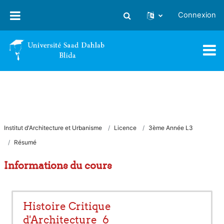
Passer au contenu principal
Connexion
Activer/désactiver la saisie
Institut d'Architecture et Urbanisme
Licence
3ème Année L3
Résumé
Informations du cours
Histoire Critique
d'Architecture_6