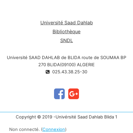
développer un esprit d’analyse critique de tout
l’environnement bâti chez l’étudiant.
Université Saad Dahlab
Bibliothèque
SNDL
Université SAAD DAHLAB de BLIDA route de SOUMAA BP
270 BLIDA(09100) ALGERIE
025.43.38.25-30
Copyright © 2019 -Univérsité Saad Dahlab Blida 1
Non connecté. (
Connexion
)