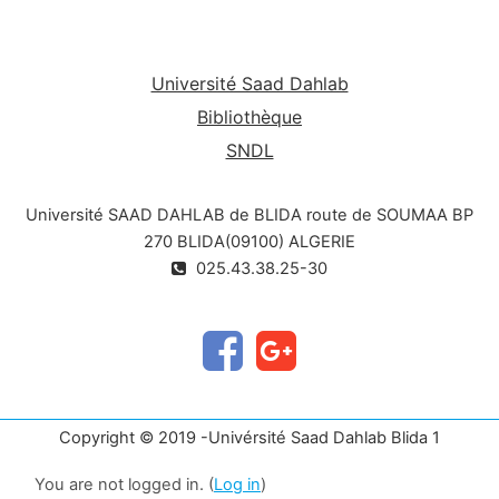
d’aspect car ses composants ont une tendance
naturelle à se séparer et de tout temps, l’homme
a su exploiter cette tendance naturelle pour
fabriquer différents produits. Ainsi pour fabriquer
Université Saad Dahlab
le beurre, il recueillait la matière grasse et pour
Bibliothèque
faire du fromage, il attendait que les protéines du
SNDL
lait coagulent et forment le caillé. Mais, le
développement technologique qu’a connu la
Université SAAD DAHLAB de BLIDA route de SOUMAA BP
filière depuis plusieurs décennies a permis de
mettre sur le marché de nombreux produits (laits,
270 BLIDA(09100) ALGERIE
fromages
, beurres, crèmes et desserts lactés) où
025.43.38.25-30
chaque produit se présente avec un éventail de
variétés toutes savoureuses que l’on déguste
tout au long de l’année. Mais tous ces produits
issus du lait, sont des denrées périssables qui
doivent être traités par des procédés physiques
essentiellement thermiques pour les conserver et
Copyright © 2019 -Univérsité Saad Dahlab Blida 1
préserver leurs qualités, hygiénique, sanitaire et
organoleptique et augmenter aussi leur durée de
You are not logged in. (
Log in
)