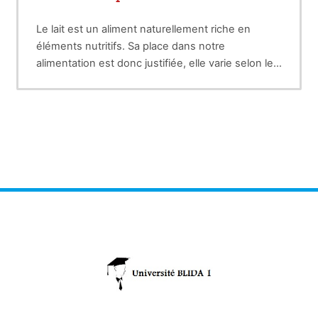
Le lait est un aliment naturellement riche en
éléments nutritifs. Sa place dans notre
alimentation est donc justifiée, elle varie selon les
âges de la vie. Nous consommons
essentiellement du lait et des produits laitiers
issus du lait de vache, et en moindre quantité des
laits de brebis et de chèvre du fait d’une
production moins importante en terme de
volume. Le lait de vache est riche en calcium, en
protéines de bonne qualité, mais aussi en
vitamines et minéraux, et sa composition en
lipides varie selon l’écrémage. Cependant le lait
est un matériau biologique fragile qu’il faut donc
rapidement stabiliser dès la production. En effet,
de par sa composition favorable au
développement de nombreux micro-organismes
qui peuvent l’altérer et le déstabiliser, il change