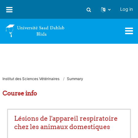
Skip to main content
Log in
Toggle search input
Institut des Sciences Vétérinaires
Summary
Course info
Lésions de l'appareil respiratoire
chez les animaux domestiques