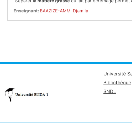
Séparer
la matière gr
asse
du lait par écrémage permet d
Enseignant:
BAAZIZE-AMMI Djamila
Université S
Bibliothèque
SNDL