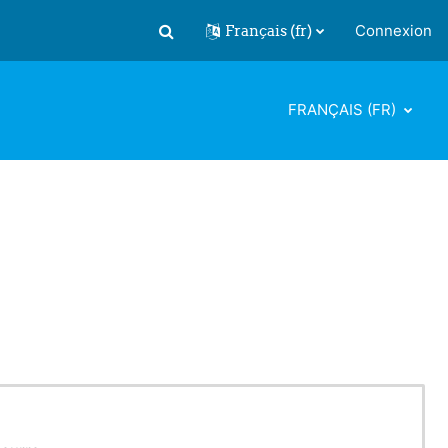
Français ‎(fr)‎
Connexion
Activer/désactiver la saisie de recherch
FRANÇAIS ‎(FR)‎