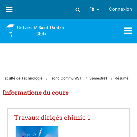
Passer au contenu principal
Connexion
Activer/désactiver la saisie
Faculté de Technologie
Tronc Commun/ST
Semestre1
Résumé
Informations du cours
Travaux dirigés chimie 1