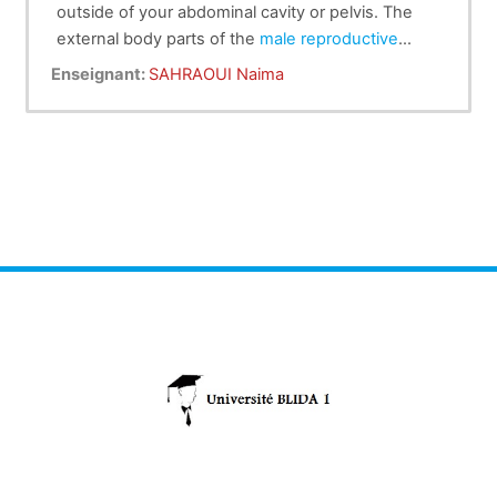
outside of your abdominal cavity or pelvis. The
external body parts of the
male reproductive
system
Prof Sahraoui
include the penis, scrotum and testicles.
Enseignant:
SAHRAOUI Naima
Another name for these parts is genitals or
genitalia.