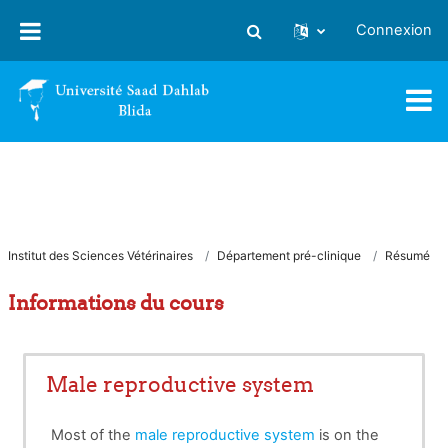
Passer au contenu principal
Connexion
Activer/désactiver la saisie
Institut des Sciences Vétérinaires
Département pré-clinique
Résumé
Informations du cours
Male reproductive system
Most of the
male reproductive system
is on the