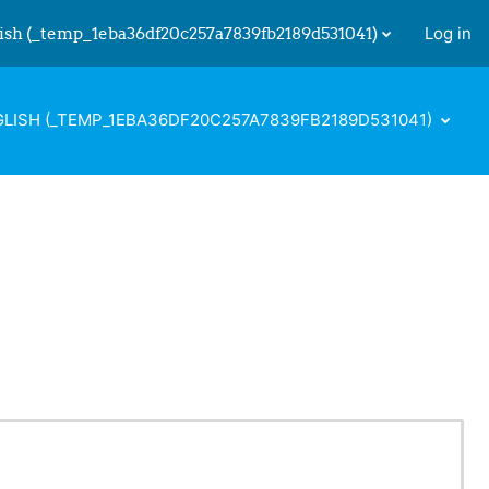
ish ‎(_temp_1eba36df20c257a7839fb2189d531041)‎
Log in
 input
LISH ‎(_TEMP_1EBA36DF20C257A7839FB2189D531041)‎