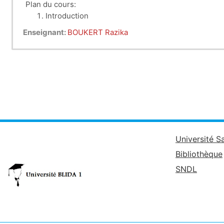
Plan du cours:
Introduction
Répartition geographique du dromadaire en Algér
Enseignant:
BOUKERT Razika
Effectif
Races et typologies des camelins
Dr BOUKERT..
Université S
Bibliothèque
SNDL