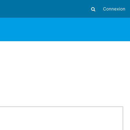
Connexion
Activer/désactiver