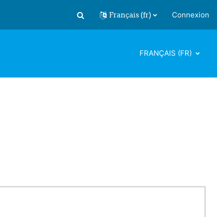
Français ‎(fr)‎
Connexion
Activer/désactiver la saisie de recherch
FRANÇAIS ‎(FR)‎