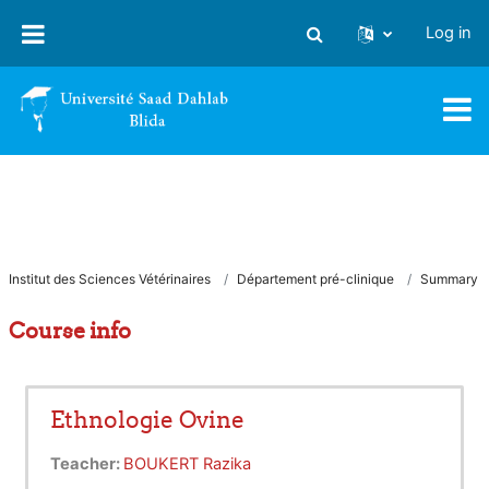
Skip to main content
Log in
Toggle search input
Institut des Sciences Vétérinaires
Département pré-clinique
Summary
Course info
Ethnologie Ovine
Teacher:
BOUKERT Razika