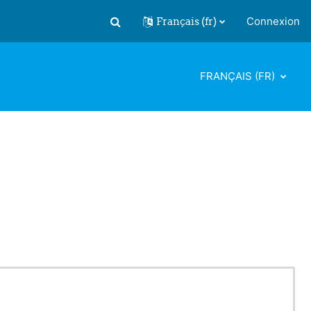
Français ‎(fr)‎
Connexion
Activer/désactiver la saisie de recherch
FRANÇAIS ‎(FR)‎