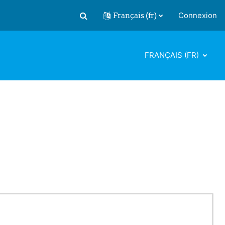
Français ‎(fr)‎
Connexion
Activer/désactiver la saisie de recherch
FRANÇAIS ‎(FR)‎