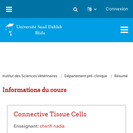
Passer au contenu principal
Connexion
Activer/désactiver la saisie
Institut des Sciences Vétérinaires
Département pré-clinique
Résumé
Informations du cours
Connective Tissue Cells
Enseignant:
cherifi nadia