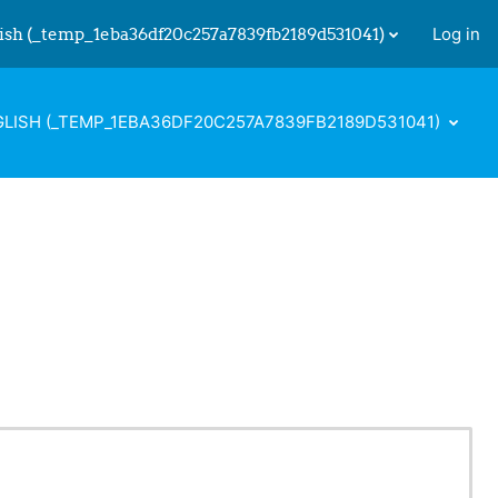
ish ‎(_temp_1eba36df20c257a7839fb2189d531041)‎
Log in
 input
LISH ‎(_TEMP_1EBA36DF20C257A7839FB2189D531041)‎