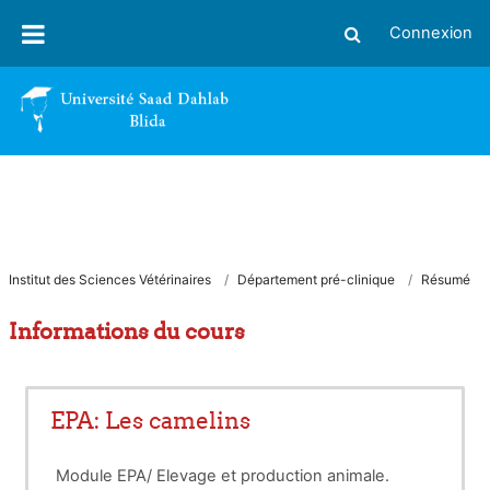
Passer au contenu principal
Connexion
Activer/désactiver
Institut des Sciences Vétérinaires
Département pré-clinique
Résumé
Informations du cours
EPA: Les camelins
Module EPA/ Elevage et production animale.