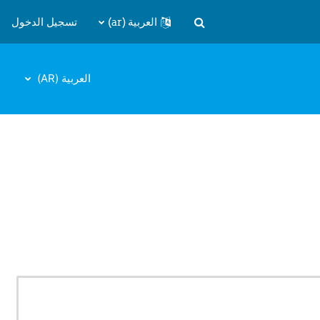
العربية ‎(ar)‎
تسجيل الدخول
تبديل إدخال البحث
العربية ‎(AR)‎