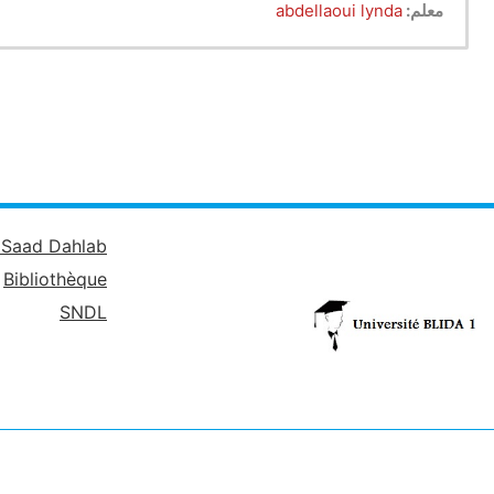
معلم:
abdellaoui lynda
é Saad Dahlab
Bibliothèque
SNDL