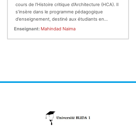
cours de l’Histoire critique d’Architecture (HCA). Il
s’insère dans le programme pédagogique
d’enseignement, destiné aux étudiants en
deuxième année architecture (LMD). Il prend en
Les objectifs pédagogiques de ce module
Enseignant:
Mahindad Naima
charge l’unité d’enseignement fondamental
consistent en la connaissance de l’histoire de
UEF2.3 et UEF2.4.
l’architecture des dynasties musulmanes au
Maghreb, de l’Espagne musulmane et de l’empire
Ottoman au Maghreb.