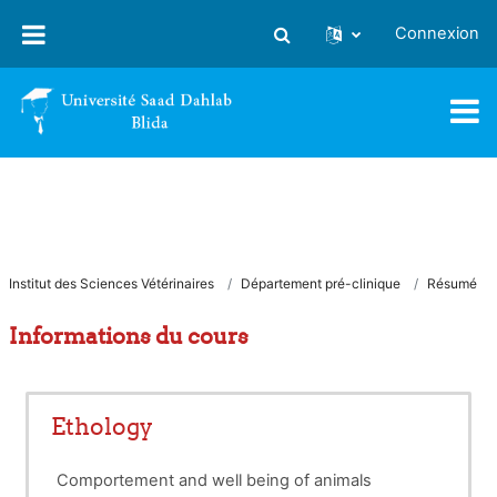
Passer au contenu principal
Connexion
Activer/désactiver la saisie
Institut des Sciences Vétérinaires
Département pré-clinique
Résumé
Informations du cours
Ethology
Comportement and well being of animals