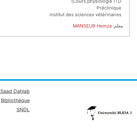
Cours physiologie (TD)
Préclinique
institut des sciences vétérinaires
1er année sciences veterinaires
معلم:
MANSEUR Hemza
é Saad Dahlab
Bibliothèque
SNDL