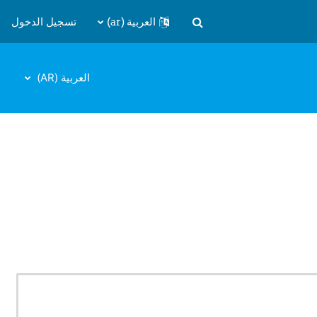
العربية ‎(ar)‎
تسجيل الدخول
تبديل إدخال البحث
العربية ‎(AR)‎