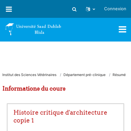
Passer au contenu principal
Connexion
Activer/désactiver la saisie
Institut des Sciences Vétérinaires
Département pré-clinique
Résumé
Informations du cours
Histoire critique d'architecture
copie 1