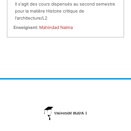
Il s'agit des cours dispensés au second semestre
pour la matière Histoire critique de
l'architecture/L2
Il s'articule autour de six chapitres :
Enseignant:
Mahindad Naima
Chapitre : La dynastie des Taifas
Chapitre : Les dynasties Almoravides et
Almohades
Chapitre : Les dynasties Hafsides et Merinides
Chapitre : La dynastie Nasride
Chapitre : La dynastie ottomane au Maghreb
Chapitre : La dynastie Alaouite
L'ensemble de ces chapitres portent sur la
connaissance historique de l'apparition de ces
dynasties et leurs empreintes dans le domaine de
l'architecture à travers leurs différentes
réalisations.