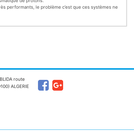
asmatique de protons.
rès performants, l
e problème c’est que ces systèmes ne
BLIDA route
100) ALGERIE