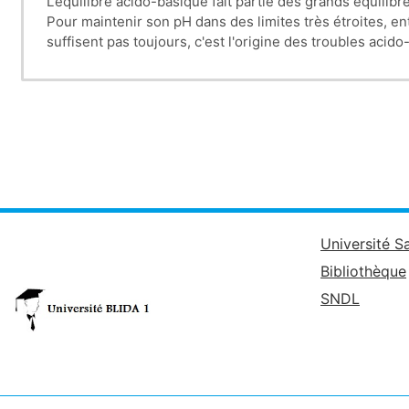
L’équilibre acido-basique fait partie des grands équilib
Pour maintenir son pH dans des limites très étroites, en
suffisent pas toujours, c'est l'origine des troubles acido
Acidoses respiratoires et métaboliques.
Alcaloses respiratoires et métaboliques.
Différentes situations sont possibles :
Les troubles simples = modification des bicarbona
Les troubles mixtes = association d’un trouble mét
Les troubles complexes = association de 2 ou 3 tr
Université S
Bibliothèque
SNDL