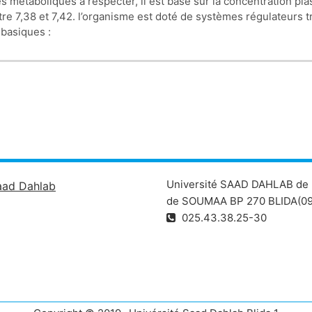
res métaboliques à respecter, il est basé sur la concentration pl
tre 7,38 et 7,42. l’organisme est doté de systèmes régulateurs t
-basiques :
tes ou de la PaCO2 sans autres perturbations associées.
abolique et respiratoire allant dans le même sens.
oubles n’allant pas tous dans le même sens.
Université SAAD DAHLAB de 
aad Dahlab
de SOUMAA BP 270 BLIDA(09
025.43.38.25-30