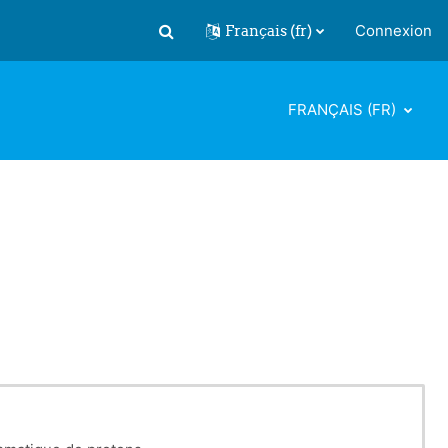
Français ‎(fr)‎
Connexion
Activer/désactiver la saisie de recherch
FRANÇAIS ‎(FR)‎