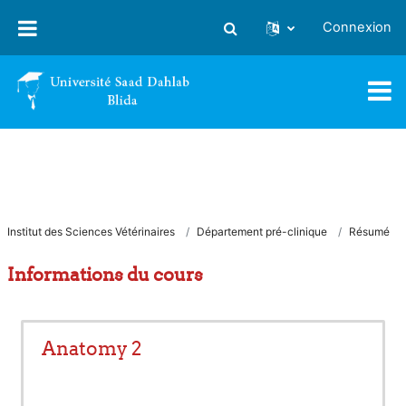
Passer au contenu principal
Connexion
Activer/désactiver la saisie
Institut des Sciences Vétérinaires
Département pré-clinique
Résumé
Informations du cours
Anatomy 2