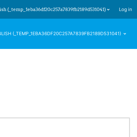
ish ‎(_temp_1eba36df20c257a7839fb2189d531041)‎
Log in
 input
LISH ‎(_TEMP_1EBA36DF20C257A7839FB2189D531041)‎