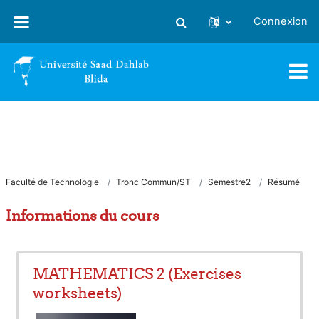
Passer au contenu principal
Connexion
Activer/désactiver la saisie
Faculté de Technologie
Tronc Commun/ST
Semestre2
Résumé
Informations du cours
MATHEMATICS 2 (Exercises
worksheets)