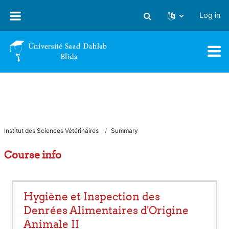
Skip to main content
Log in
Toggle search input
Institut des Sciences Vétérinaires
Summary
Course info
Hygiène et Inspection des
Denrées Alimentaires d'Origine
Animale II