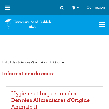
Passer au contenu principal
Connexion
Activer/désactiver la saisie
Institut des Sciences Vétérinaires
Résumé
Informations du cours
Hygiène et Inspection des
Denrées Alimentaires d'Origine
Animale II