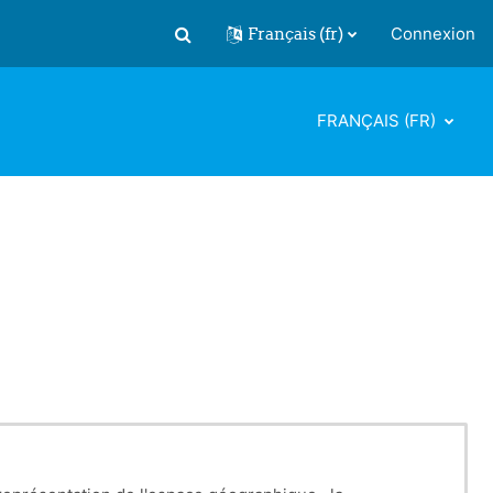
Français ‎(fr)‎
Connexion
Activer/désactiver la saisie de recherch
FRANÇAIS ‎(FR)‎