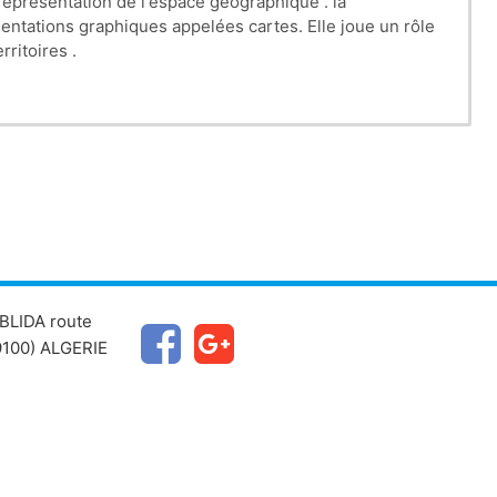
représentation de l'espace géographique . la
sentations graphiques appelées cartes. Elle joue un rôle
ritoires .
BLIDA route
100) ALGERIE