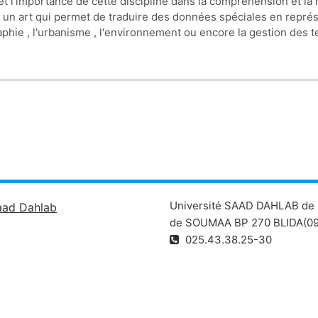
et l'importance de cette discipline dans la compréhension et la 
et un art qui permet de traduire des données spéciales en repré
e , l'urbanisme , l'environnement ou encore la gestion des ter
Université SAAD DAHLAB de 
aad Dahlab
de SOUMAA BP 270 BLIDA(09
025.43.38.25-30