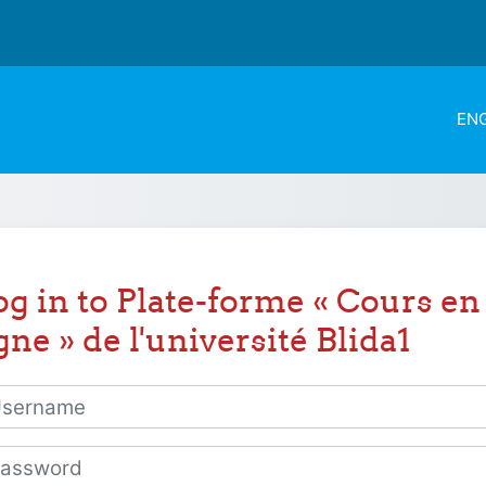
ENG
og in to Plate-forme « Cours en
gne » de l'université Blida1
rname
sword