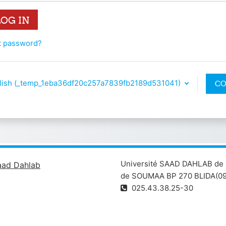
LOG IN
t password?
lish ‎(_temp_1eba36df20c257a7839fb2189d531041)‎
CO
N
Université SAAD DAHLAB de 
aad Dahlab
de SOUMAA BP 270 BLIDA(09
025.43.38.25-30