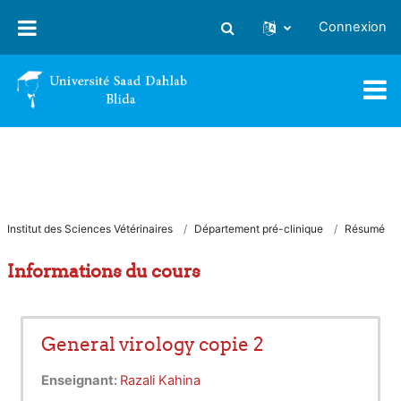
Passer au contenu principal
Connexion
Activer/désactiver la saisie
Institut des Sciences Vétérinaires
Département pré-clinique
Résumé
Informations du cours
General virology copie 2
Enseignant:
Razali Kahina