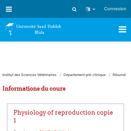
Passer au contenu principal
Connexion
Activer/désactiver la saisie
Institut des Sciences Vétérinaires
Département pré-clinique
Résumé
Informations du cours
Physiology of reproduction copie
1