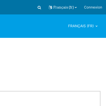
Français ‎(fr)‎
Connexion
Activer/désactiver la saisie de recherch
FRANÇAIS ‎(FR)‎