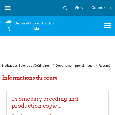
Passer au contenu principal
Connexion
Activer/désactiver la saisie
Institut des Sciences Vétérinaires
Département pré-clinique
Résumé
Informations du cours
Dromedary breeding and
production copie 1