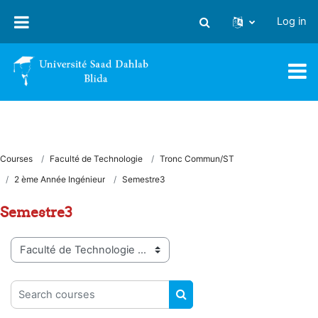
Skip to main content
Log in
Toggle search input
Courses
Faculté de Technologie
Tronc Commun/ST
2 ème Année Ingénieur
Semestre3
Semestre3
Course categories
Search courses
SEARCH COURSES