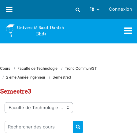
Passer au contenu principal
Connexion
Activer/désactiver la saisie
Cours
Faculté de Technologie
Tronc Commun/ST
2 ème Année Ingénieur
Semestre3
Semestre3
Catégories de cours
Rechercher des cours
RECHERCHER DES COUR