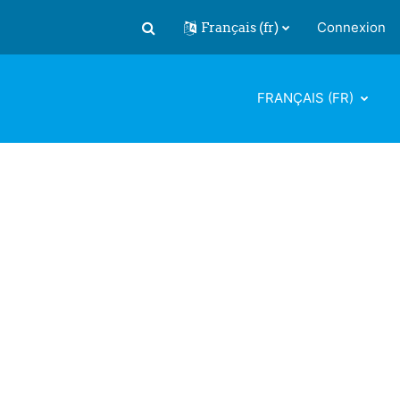
Français ‎(fr)‎
Connexion
Activer/désactiver la saisie de recherch
FRANÇAIS ‎(FR)‎