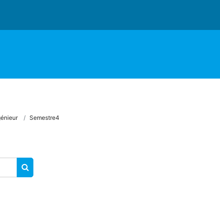
énieur
Semestre4
RECHERCHER DES COURS