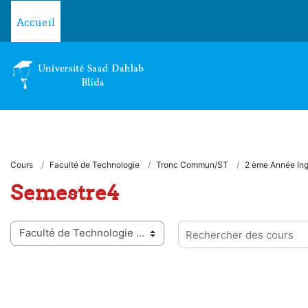
Passer au contenu principal
Accueil
Cours
Faculté de Technologie
Tronc Commun/ST
2 ème Année Ing
Semestre4
ies de cours
Rechercher des cours