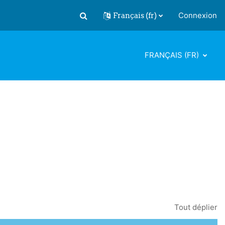
Français ‎(fr)‎
Connexion
Activer/désactiver la saisie de recherch
FRANÇAIS ‎(FR)‎
Tout déplier