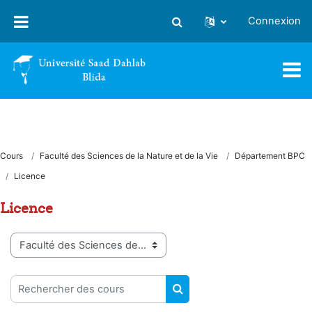
Passer au contenu principal
Connexion
Activer/désactiver la saisie
Cours
Faculté des Sciences de la Nature et de la Vie
Département BPC
Licence
Licence
Catégories de cours
Rechercher des cours
RECHERCHER DES COUR