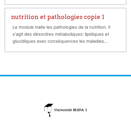
•Une meilleure communication orale ( Au
telephone, l’ecriture, gestuelle).
nutrition et pathologies copie 1
Le module traite les pathologies de la nutrition. Il
s'agit des désordres métaboliques: lipidiques et
glucidiques avec conséquences les maladies
relatives au dysfonctionnement du métabolisme
lipidique (obésité et maladies cardiovasculaires etc)
et celui glucidique (diabètes). Il comporte aussi une
partie sur la confection des régimes en fonction des
pathologies et les méthodes d'alimentation des
patients quelque soit son état physiques et
physiologique.