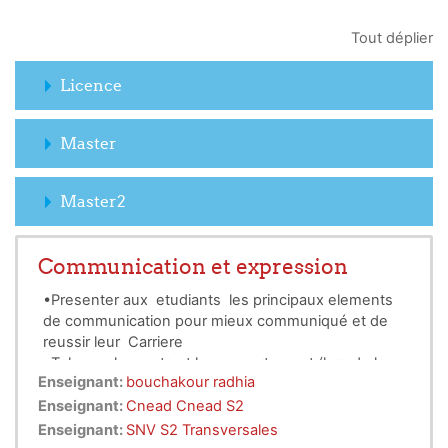
Tout déplier
Licence
Master
Master2
Communication et expression
•Presenter aux etudiants les principaux elements
de communication pour mieux communiqué et de
reussir leur Carriere
•Tels que les mots et le comportement (lors de la
Enseignant:
bouchakour radhia
prise de parole)
•La tenue vestimentaire
Enseignant:
Cnead Cnead S2
•L’ensemble des regles pour s'adapter a la societe
Enseignant:
SNV S2 Transversales
pour une meilleure integration a l’entreprise .