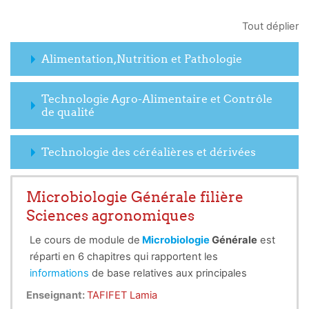
Tout déplier
Alimentation,Nutrition et Pathologie
Technologie Agro-Alimentaire et Contrôle
de qualité
Technologie des céréalières et dérivées
Microbiologie Générale filière
Sciences agronomiques
Le cours de module de
Microbiologie
Générale
est
réparti en 6 chapitres qui rapportent les
informations
de base relatives aux principales
Enseignant:
Lamia TAFIFET
branches de la
microbiologie
à savoir la
Enseignant:
TAFIFET Lamia
bactériologie, la mycologie et la virologie.