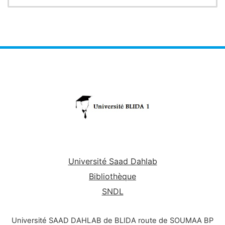
Le premier chapitre comporte un aperçu sur
l’historique et la place des microorganismes dans le
monde vivant. Les bactéries ont été abordées dans
4 chapitres (chapitre 2, 3 et 4) en donnant des
informations
relatives à la structure de la cellule
bactérienne, la classification, la nutrition et la
croissance des bactéries. Les
informations
données
dans ces chapitres permettent d’acquérir une
bonne base en bactériologie générale.
Des
informations
sur la morphologie, la taxonomie
et la classification des champignons et des virus ont
été données dans le sixième chapitre.
Université Saad Dahlab
Bibliothèque
SNDL
Université SAAD DAHLAB de BLIDA route de SOUMAA BP