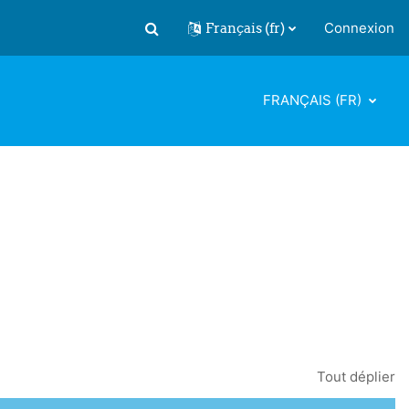
Français ‎(fr)‎
Connexion
Activer/désactiver la saisie de recherch
FRANÇAIS ‎(FR)‎
Tout déplier