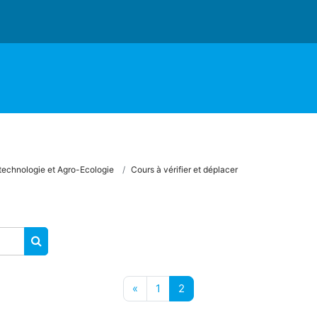
echnologie et Agro-Ecologie
Cours à vérifier et déplacer
RECHERCHER DES COURS
Page précédente
Page 1
Page 2
«
1
2