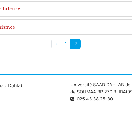
e tuteuré
anismes
Page précédente
Page 1
Page 2
«
1
2
Université SAAD DAHLAB de 
aad Dahlab
de SOUMAA BP 270 BLIDA(09
025.43.38.25-30