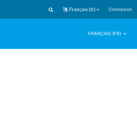
Français ‎(fr)‎
Connexion
Activer/désactiver la saisie de recherch
FRANÇAIS ‎(FR)‎