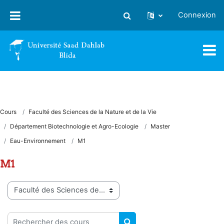
Passer au contenu principal
Connexion
Activer/désactiver la saisie
Cours
Faculté des Sciences de la Nature et de la Vie
Département Biotechnologie et Agro-Ecologie
Master
Eau-Environnement
M1
M1
Catégories de cours
Rechercher des cours