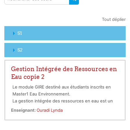
RECHERCHER DES COUR
Tout déplier
S1
S2
Gestion Intégrée des Ressources en
Eau copie 2
Le module GIRE destiné aux étudiants inscrits en
Master1 Eau Environnement.
La gestion intégrée des ressources en eau est un
concept empirique élaboré à partir d'expériences
Enseignant:
Ouradi Lynda
sur le terrain. Plusieurs de ses éléments existent
déjà depuis plusieurs décennies (depuis la première
conférence mondiale sur l'eau qui s'est tenue à Mar