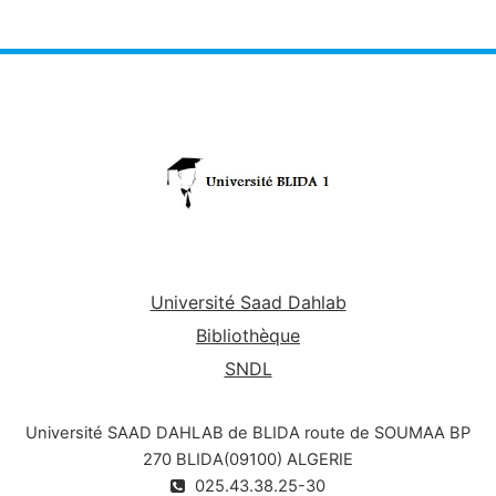
del Plata en 1977), mais c'est à partir de l'Agenda 21
et du Sommet mondial pour le développement
durable en 1992 à Rio de Janeiro que l'on s'est
véritablement interrogé sur la dimension pratique de
ce concept.
Université Saad Dahlab
Bibliothèque
SNDL
Université SAAD DAHLAB de BLIDA route de SOUMAA BP
270 BLIDA(09100) ALGERIE
025.43.38.25-30