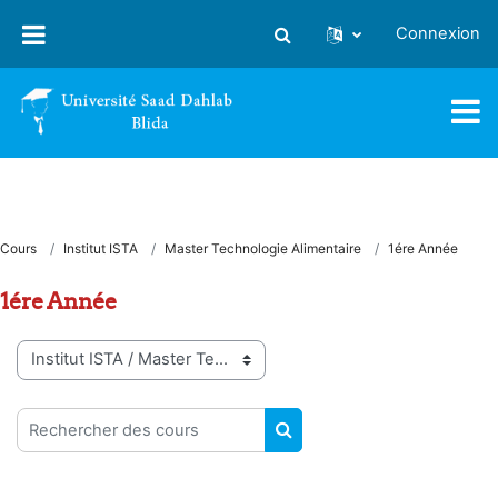
Passer au contenu principal
Connexion
Activer/désactiver la saisie
Cours
Institut ISTA
Master Technologie Alimentaire
1ére Année
1ére Année
Catégories de cours
Rechercher des cours
RECHERCHER DES COUR