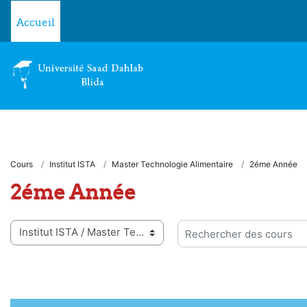
Passer au contenu principal
Accueil
Cours
Institut ISTA
Master Technologie Alimentaire
2éme Année
2éme Année
ies de cours
Rechercher des cours