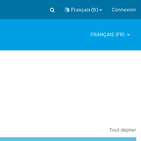
Français ‎(fr)‎
Connexion
Activer/désactiver la saisie de recherch
FRANÇAIS ‎(FR)‎
Tout déplier