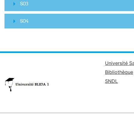
S03
S04
Université S
Bibliothèque
SNDL