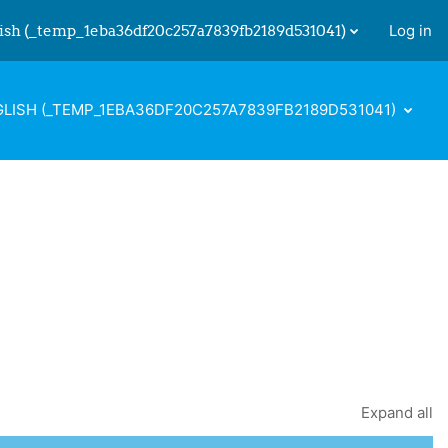
ish ‎(_temp_1eba36df20c257a7839fb2189d531041)‎
Log in
 input
LISH ‎(_TEMP_1EBA36DF20C257A7839FB2189D531041)‎
Expand all