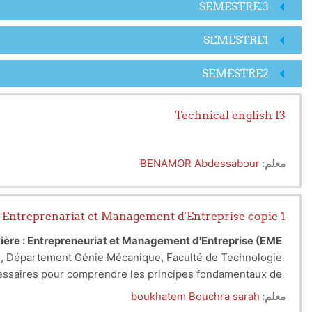
SEMESTRE.3
SEMESTRE1
SEMESTRE2
Technical english I3
معلم:
BENAMOR Abdessabour
Entreprenariat et Management d'Entreprise copie 1
atière : Entrepreneuriat et Management d'Entreprise (EME)
, Département Génie Mécanique, Faculté de Technologie.
écessaires pour comprendre les principes fondamentaux de
e la maintenance industrielle. L'objectif est de développer
معلم:
boukhatem Bouchra sarah
 contexte entrepreneurial ou au sein d'entreprises établies.