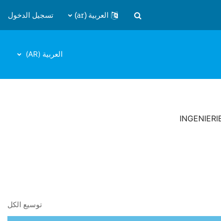
العربية ‎(ar)‎
تسجيل الدخول
تبديل إدخال البحث
العربية ‎(AR)‎
INGENIER
توسيع الكل