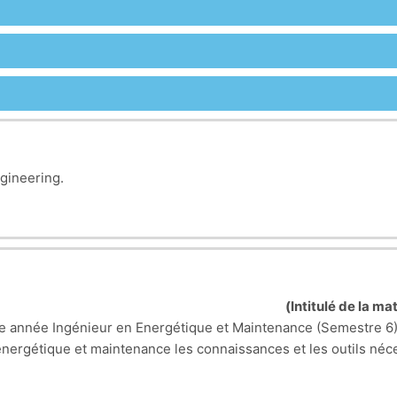
ngineering.
Intitulé de la m
 année Ingénieur en Energétique et Maintenance (Semestre 6)
n énergétique et maintenance les connaissances et les outils n
ttant l'accent sur les spécificités du secteur de l'énergie et d
er des opportunités et à gérer des projets et des équipes dans un