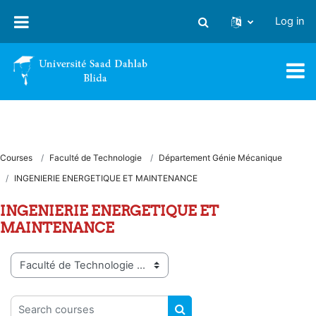
Skip to main content
Log in
Toggle search input
Courses
Faculté de Technologie
Département Génie Mécanique
INGENIERIE ENERGETIQUE ET MAINTENANCE
INGENIERIE ENERGETIQUE ET
MAINTENANCE
Course categories
Search courses