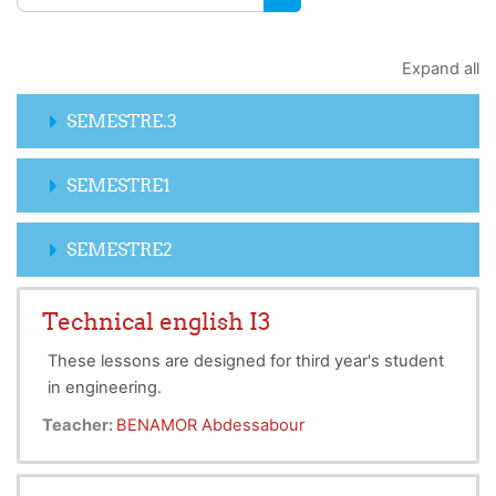
SEARCH COURSES
Expand all
SEMESTRE.3
SEMESTRE1
SEMESTRE2
Technical english I3
These lessons are designed for third year's student
in engineering.
Teacher:
BENAMOR Abdessabour