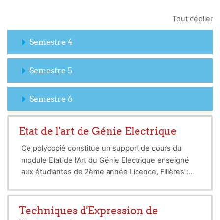
Tout déplier
Semestre 4
Semestre 5
Semestre 6
Etat de l'art de Génie Electrique
Ce polycopié constitue un support de cours du
module Etat de l’Art du Génie Electrique enseigné
aux étudiantes de 2ème année Licence, Filières :
Electronique, Télécommunications, Génie
biomédical, Automatique et Electrotechnique. Le
programme proposé sous forme de points dans le
Techniques d'Expression de
cahier de charge a été suivi après une