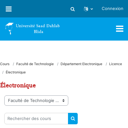
Passer au contenu principal
Connexion
Activer/désactiver la saisie
Cours
Faculté de Technologie
Département Electronique
Licence
Électronique
Électronique
Catégories de cours
Rechercher des cours
RECHERCHER DES COUR