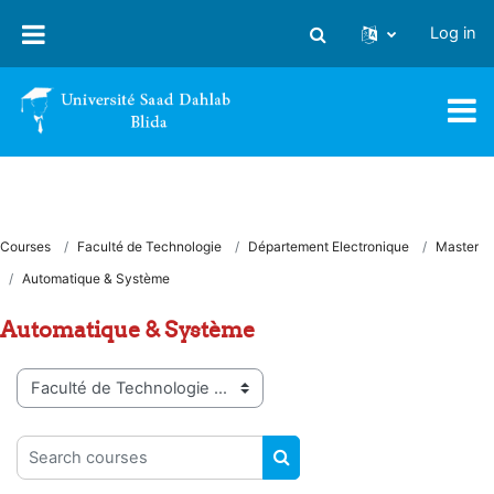
Skip to main content
Log in
Toggle search input
Courses
Faculté de Technologie
Département Electronique
Master
Automatique & Système
Automatique & Système
Course categories
Search courses
SEARCH COURSES