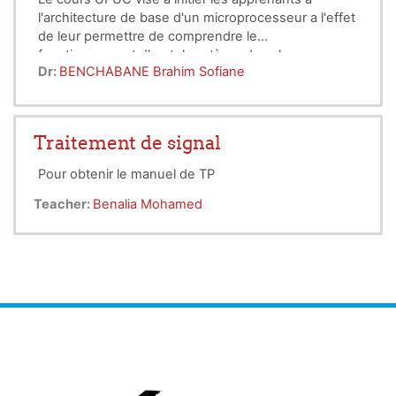
l'architecture de base d'un microprocesseur a l'effet
de leur permettre de comprendre le
fonctionnement d'un tel système dans la
Dr:
BENCHABANE Brahim Sofiane
perspective de le mettre en œuvre dans système
le cours est destine aux étudiants en L3
embarqué a temps réel.
Automatique
A l’issue du module, l'apprenant sera en mesure de
Traitement de signal
programmer un calculateur (UP/UC) en langage
assembleur a l'effet de réaliser des taches
Pour obtenir le manuel de TP
optimisées d'un point de vu ressource
(temps/mémoire), répondant aux exigences d'un
Teacher:
Benalia Mohamed
système embarque